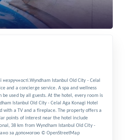
ручності.Wyndham Istanbul Old City - Celal
ice and a concierge service. A spa and wellness
 be used by all guests. At the hotel, every room is
ndham Istanbul Old City - Celal Aga Konagi Hotel
d with a TV and a fireplace. The property offers a
r points of interest near the hotel include
ional, 38 km from Wyndham Istanbul Old City -
раховано за допомогою © OpenStreetMap