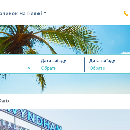
очинок На Пляжі
Дата заїзду
Дата виїзду
×
Фатіх