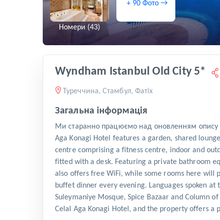
+ 90 Фото →
Номери (43)
Wyndham Istanbul Old City 5*
Туреччина, Стамбул, Фатіх
Загальна інформація
Ми старанно працюємо над оновленням опису ц
Aga Konagi Hotel features a garden, shared lounge, 
centre comprising a fitness centre, indoor and outd
fitted with a desk. Featuring a private bathroom e
also offers free WiFi, while some rooms here will p
buffet dinner every evening. Languages spoken at t
Suleymaniye Mosque, Spice Bazaar and Column of Co
Celal Aga Konagi Hotel, and the property offers