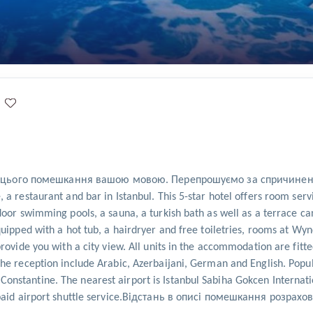
ього помешкання вашою мовою. Перепрошуємо за спричинені нез
a restaurant and bar in Istanbul. This 5-star hotel offers room serv
oor swimming pools, a sauna, a turkish bath as well as a terrace can
quipped with a hot tub, a hairdryer and free toiletries, rooms at Wy
rovide you with a city view. All units in the accommodation are fitte
he reception include Arabic, Azerbaijani, German and English. Popula
nstantine. The nearest airport is Istanbul Sabiha Gokcen Internat
 a paid airport shuttle service.Відстань в описі помешкання роз