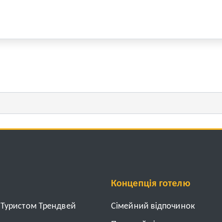
Концепція готелю
з Туристом Трендвей
Cімейний відпочинок