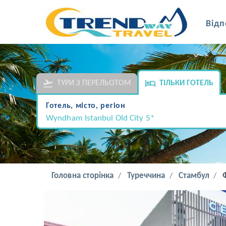
Відп
ТУРИ З ПЕРЕЛЬОТОМ
ТІЛЬКИ ГОТЕЛЬ
Готель, місто, регіон
Wyndham Istanbul Old City 5*
Головна сторінка
Туреччина
Стамбул