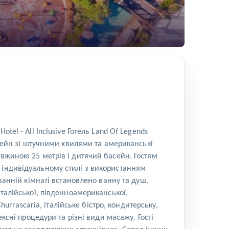
el - All Inclusive Готель Land Of Legends
асейн зі штучними хвилями та американські
овжиною 25 метрів і дитячий басейн. Гостям
 індивідуальному стилі з використанням
ванній кімнаті встановлено ванну та душ.
італійської, південноамериканської,
hurrascaria, італійське бістро, кондитерську,
ксні процедури та різні види масажу. Гості