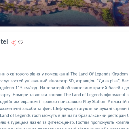
tel
ню світового рівня у помешканні The Land Of Legends Kingdom Hot
ослуг гостей унікальний кінотеатр 5D, атракціон “Дика ріка”, б
идкістю 115 км/год, На території облаштовано критий басейн д
арку. Номери та люкси готелю The Land of Legends оформлені в
одвійним екраном і ігровою приставкою Play Station. У власній 
косметичні засоби та фен. Шеф-кухарі готують вишукані страви 
e Land of Legends гості можуть відвідати бразильський ресторан C
телю є турецька лазня та фітнес-центр. Гостям пропонують компле