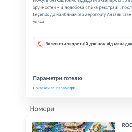
можуть безкоштовно відвідати аквапарк із 55 в
зручностей – цілодобова стійка реєстрації, пос
Legends до найближчого аеропорту Анталії стан
удвох.
Замовити зворотній дзвінок від менедж
Параметри готелю
Показати всі параметри
Номери
RO