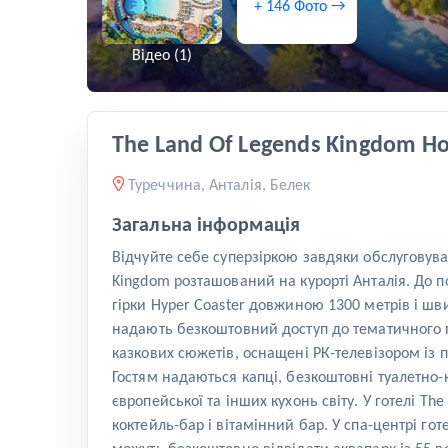
+ 146 Фото →
Відео (1)
The Land Of Legends Kingdom Ho
Туреччина, Анталія, Белек
Загальна інформація
Відчуйте себе суперзіркою завдяки обслуговуван
Kingdom розташований на курорті Анталія. До п
гірки Hyper Coaster довжиною 1300 метрів і шв
надають безкоштовний доступ до тематичного п
казкових сюжетів, оснащені РК-телевізором із п
Гостям надаються капці, безкоштовні туалетно-
європейської та інших кухонь світу. У готелі Th
коктейль-бар і вітамінний бар. У спа-центрі го