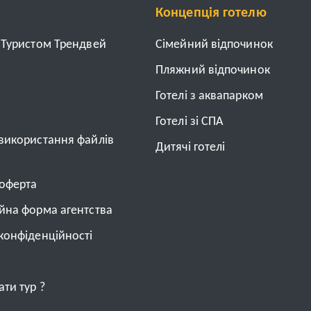
Концепція готелю
з Туристом Трендвей
Cімейний відпочинок
Пляжний відпочинок
Готелі з аквапарком
Готелі зі СПА
 використання файлів
Дитячі готелі
 оферта
ійна форма агентства
конфіденційності
ти тур ?