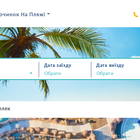
очинок На Пляжі
Дата заїзду
Дата виїзду
×
елек