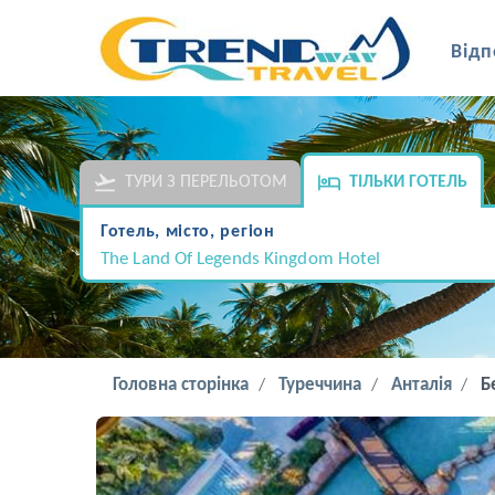
Відп
ТУРИ З ПЕРЕЛЬОТОМ
ТІЛЬКИ ГОТЕЛЬ
Готель, місто, регіон
The Land Of Legends Kingdom Hotel
Головна сторінка
Туреччина
Анталія
Б