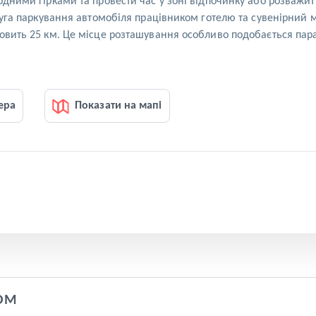
одними гірками та провести час у зоні відпочинку або розважи
луга паркування автомобіля працівником готелю та сувенірний ма
овить 25 км. Це місце розташування особливо подобається пара
ера
Показати на мапі
OM