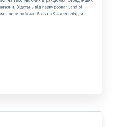
тися на захоплюючих атракціонах. Серед інших
газин. Відстань від парку розваг Land of
м – вони оцінили його на 9,4 для поїздки