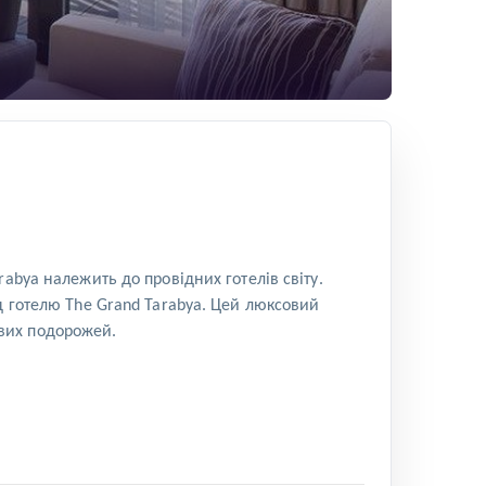
abya належить до провідних готелів світу.
д готелю The Grand Tarabya. Цей люксовий
лових подорожей.