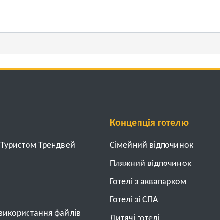
Концепція готелю
з Туристом Трендвей
Cімейний відпочинок
Пляжний відпочинок
Готелі з аквапарком
Готелі зі СПА
 використання файлів
Дитячі готелі