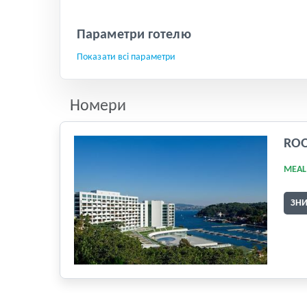
Параметри готелю
Показати всі параметри
Номери
RO
MEAL
ЗН