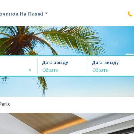
очинок На Пляжі
Дата заїзду
Дата виїзду
×
Фатіх