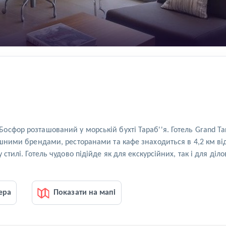
сфор розташований у морській бухті Тараб''я. Готель Grand Tar
ішними брендами, ресторанами та кафе знаходиться в 4,2 км ві
стилі. Готель чудово підійде як для екскурсійних, так і для ді
ера
Показати на мапі