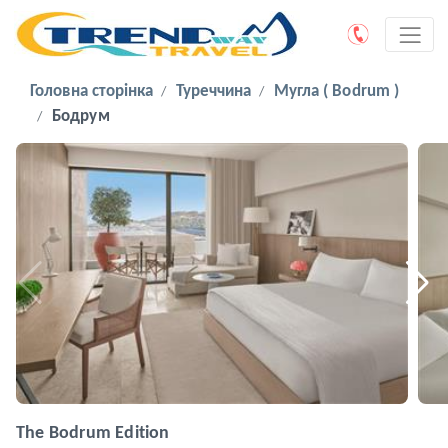
Головна сторінка
Туреччина
Мугла ( Bodrum )
Бодрум
The Bodrum Edition