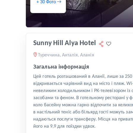
+ 30 Фото →
Sunny Hill Alya Hotel
Туреччина, Анталія, Аланія
Загальна інформація
Цей готель розташований в Аланії, лише за 250 
відкривається чарівний вид на місто і пляж. Wi
невеликим холодильником і РК-телевізором із
засобами та феном. В готельному ресторані у ф
коло басейну можна гарно відпочити за келихом
в настільний теніс або більярд гості можуть зам
надаються послуги трансферу. Місця на приват
його на 9,9 для поїздки удвох.