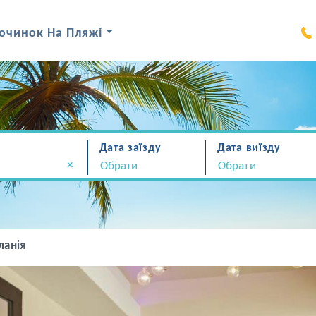
очинок На Пляжі
Дата заїзду
Дата виїзду
×
ланія