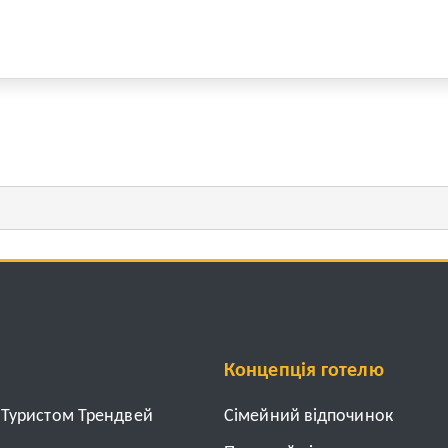
Концепція готелю
з Туристом Трендвей
Cімейний відпочинок