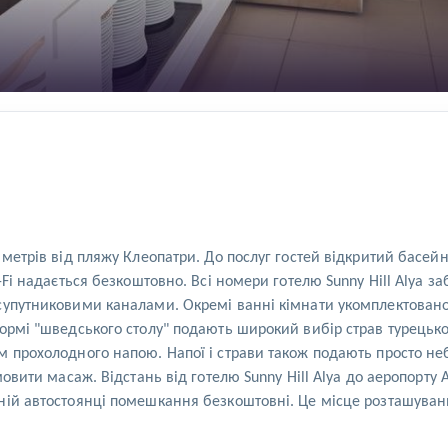
метрів від пляжу Клеопатри. До послуг гостей відкритий басейн,
-Fi надається безкоштовно. Всі номери готелю Sunny Hill Alya 
 супутниковими каналами. Окремі ванні кімнати укомплектова
ормі "шведського столу" подають широкий вибір страв турецької 
 прохолодного напою. Напої і страви також подають просто неб
овити масаж. Відстань від готелю Sunny Hill Alya до аеропорту 
ній автостоянці помешкання безкоштовні. Це місце розташува