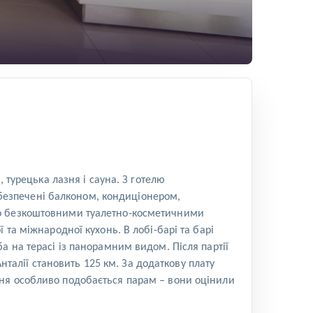
 турецька лазня і сауна. З готелю
забезпечені балконом, кондиціонером,
но безкоштовними туалетно-косметичними
та міжнародної кухонь. В лобі-барі та барі
а на терасі із панорамним видом. Після партії
Анталії становить 125 км. За додаткову плату
ння особливо подобається парам – вони оцінили