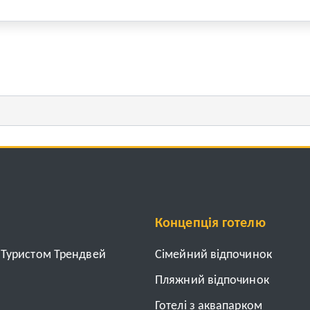
Концепція готелю
з Туристом Трендвей
Cімейний відпочинок
Пляжний відпочинок
Готелі з аквапарком