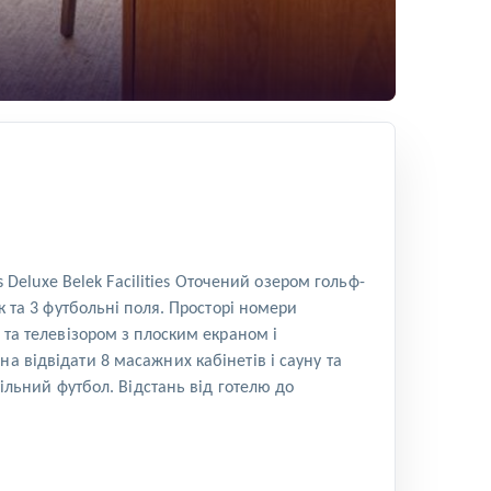
s Deluxe Belek Facilities Оточений озером гольф-
к та 3 футбольні поля. Просторі номери
 та телевізором з плоским екраном і
а відвідати 8 масажних кабінетів і сауну та
тільний футбол. Відстань від готелю до