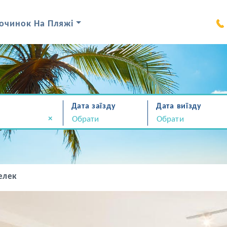
очинок На Пляжі
Дата заїзду
Дата виїзду
×
елек