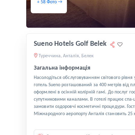
+ 58 Фото →
Sueno Hotels Golf Belek
Туреччина, Анталія, Белек
Загальна інформація
Насолодіться обслуговуванням світового рівня у 
готель Sueno розташований за 400 метрів від пл
оформлені в осінній колірній гамі. До послуг г
супутниковими каналами. В готелі працює спа-ц
замовити оздоровчі косметичні процедури. Гості
Міжнародного аеропорту Анталія становить 25 