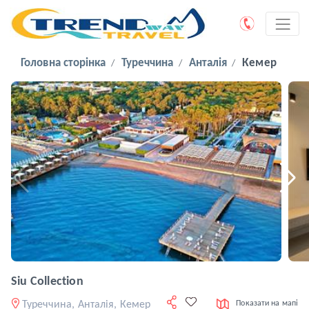
Головна сторінка
Туреччина
Анталія
Кемер
Siu Collection
Туреччина, Анталія, Кемер
Показати на мапі