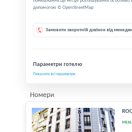
помешкання.Це місце розташування особливо по
допомогою © OpenStreetMap
Замовити зворотній дзвінок від менедж
Параметри готелю
Показати всі параметри
Номери
RO
MEAL