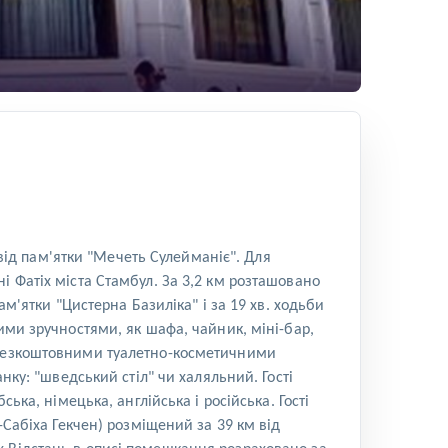
 від пам'ятки "Мечеть Сулейманіє". Для
і Фатіх міста Стамбул. За 3,2 км розташовано
ам'ятки "Цистерна Базиліка" і за 19 хв. ходьби
ими зручностями, як шафа, чайник, міні-бар,
з безкоштовними туалетно-косметичними
нку: "шведський стіл" чи халяльний. Гості
ька, німецька, англійська і російська. Гості
-Сабіха Гекчен) розміщений за 39 км від