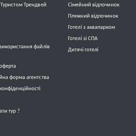
з Туристом Трендвей
Cімейний відпочинок
Пляжний відпочинок
Готелі з аквапарком
Готелі зі СПА
 використання файлів
Дитячі готелі
 оферта
ійна форма агентства
конфіденційності
ти тур ?