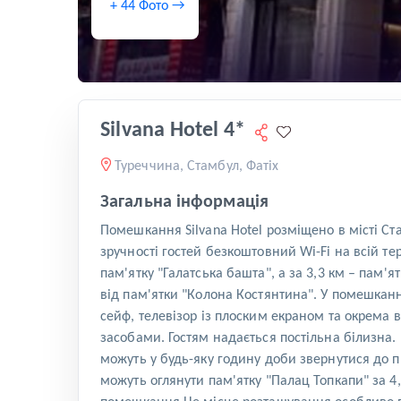
+ 44 Фото →
Silvana Hotel 4*
Туреччина, Стамбул, Фатіх
Загальна інформація
Помешкання Silvana Hotel розміщено в місті Ста
зручності гостей безкоштовний Wi-Fi на всій т
пам'ятку "Галатська башта", а за 3,3 км – пам'
від пам'ятки "Колона Костянтина". У помешканн
сейф, телевізор із плоским екраном та окрема
засобами. Гостям надається постільна білизна. 
можуть у будь-яку годину доби звернутися до пра
можуть оглянути пам'ятку "Палац Топкапи" за 4,