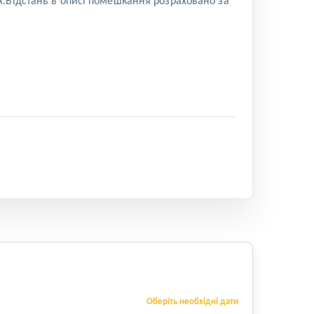
х.Відстань в описі помешкання розраховано за
Оберіть необхідні дати