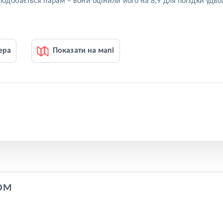
добається парам – вони оцінили його на 8,9 для поїздки удво
ера
Показати на мапі
OM