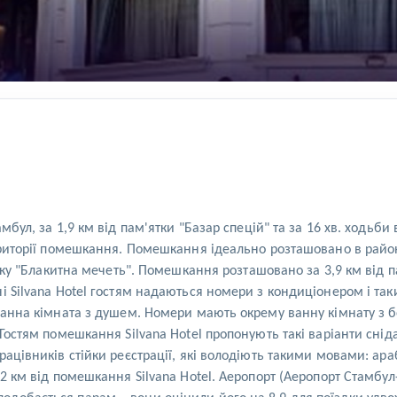
мбул, за 1,9 км від пам'ятки "Базар спецій" та за 16 хв. ходьби
ериторії помешкання. Помешкання ідеально розташовано в район
ятку "Блакитна мечеть". Помешкання розташовано за 3,9 км від п
і Silvana Hotel гостям надаються номери з кондиціонером і так
 ванна кімната з душем. Номери мають окрему ванну кімнату 
Гостям помешкання Silvana Hotel пропонують такі варіанти сніда
цівників стійки реєстрації, які володіють такими мовами: арабс
2 км від помешкання Silvana Hotel. Аеропорт (Аеропорт Стамбул