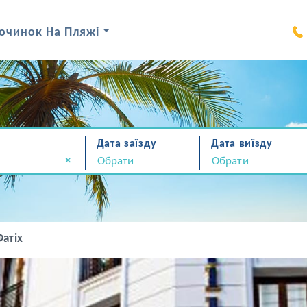
очинок На Пляжі
Дата заїзду
Дата виїзду
×
Фатіх