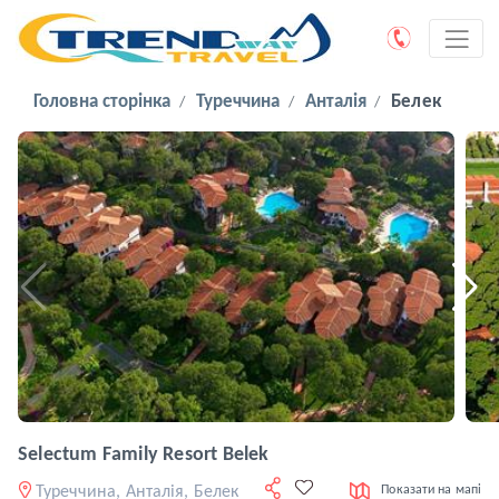
Головна сторінка
Туреччина
Анталія
Белек
Selectum Family Resort Belek
Туреччина, Анталія, Белек
Показати на мапі