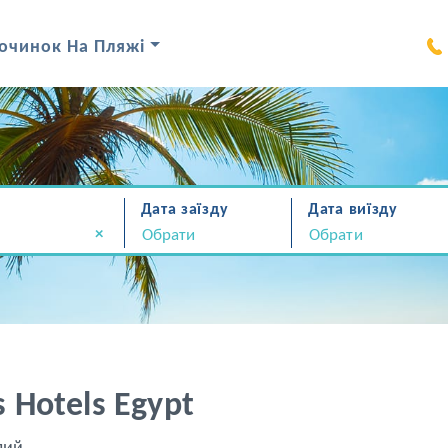
очинок На Пляжі
Дата заїзду
Дата виїзду
×
s Hotels Egypt