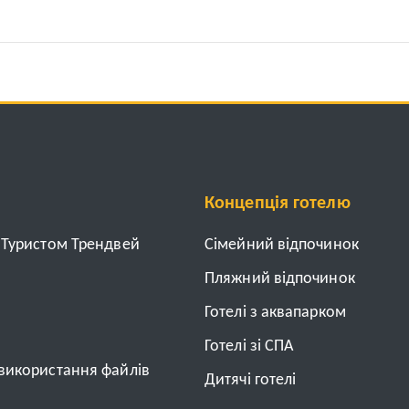
Концепція готелю
з Туристом Трендвей
Cімейний відпочинок
Пляжний відпочинок
Готелі з аквапарком
Готелі зі СПА
 використання файлів
Дитячі готелі