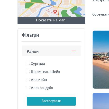
2 Дорос
Сортувати
Показати на мапі
Фільтри
Район
Хургада
Шарм-ель-Шейх
Аламейн
Александрія
Застосувати