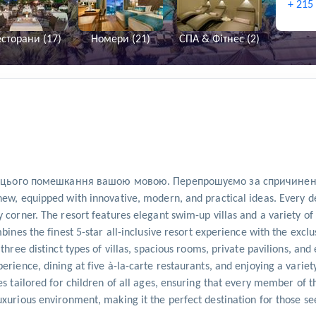
+ 215
сторани (17)
Номери (21)
СПА & Фітнес (2)
ого помешкання вашою мовою. Перепрошуємо за спричинені незр
new, equipped with innovative, modern, and practical ideas. Every d
y corner. The resort features elegant swim-up villas and a variety o
mbines the finest 5-star all-inclusive resort experience with the exc
three distinct types of villas, spacious rooms, private pavilions, an
erience, dining at five à-la-carte restaurants, and enjoying a variet
ies tailored for children of all ages, ensuring that every member o
uxurious environment, making it the perfect destination for those s