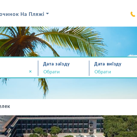
очинок На Пляжі
Дата заїзду
Дата виїзду
×
елек