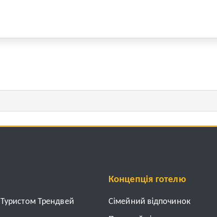
Концепція готелю
з Туристом Трендвей
Cімейний відпочинок