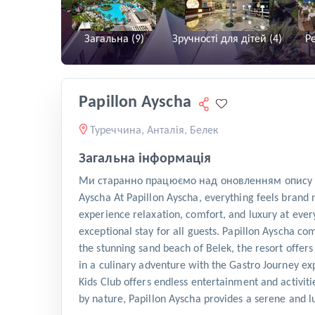
Загальна (9)
Зручності для дітей (4)
Ре
Papillon Ayscha
Туреччина, Анталія, Белек
Загальна інформація
Ми старанно працюємо над оновленням опису ць
Ayscha At Papillon Ayscha, everything feels brand 
experience relaxation, comfort, and luxury at ever
exceptional stay for all guests. Papillon Ayscha co
the stunning sand beach of Belek, the resort offers 
in a culinary adventure with the Gastro Journey exp
Kids Club offers endless entertainment and activit
by nature, Papillon Ayscha provides a serene and l