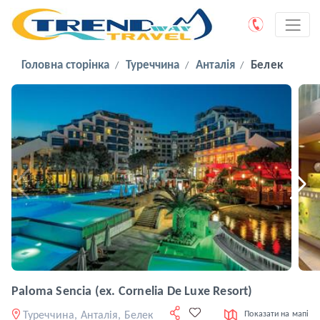
Головна сторінка
Туреччина
Анталія
Белек
Paloma Sencia (ex. Cornelia De Luxe Resort)
Туреччина, Анталія, Белек
Показати на мапі