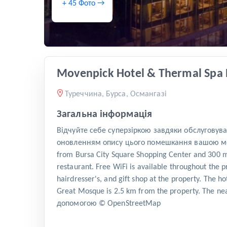
+ 45 Фото →
Movenpick Hotel & Thermal Spa 
Туреччина, Бурса, Османгазі
Загальна інформація
Відчуйте себе суперзіркою завдяки обслуговув
оновленням опису цього помешкання вашою мовою
from Bursa City Square Shopping Center and 300 m
restaurant. Free WiFi is available throughout the 
hairdresser's, and gift shop at the property. The 
Great Mosque is 2.5 km from the property. The ne
допомогою © OpenStreetMap