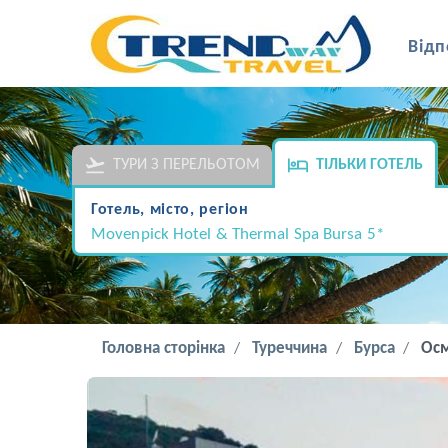
Відп
ТУРИ З ПЕРЕЛЬОТОМ
ТІЛЬКИ ГОТЕЛЬ
Готель, місто, регіон
Movenpick Hotel & Thermal Spa Bursa 5*
Головна сторінка
Туреччина
Бурса
Осм