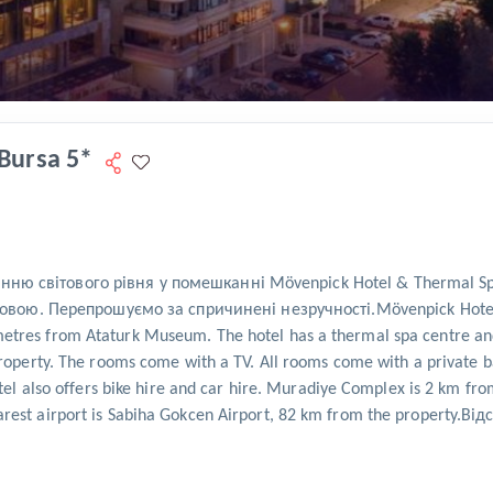
Bursa 5*
анню світового рівня у помешканні Mövenpick Hotel & Thermal
. Перепрошуємо за спричинені незручності.Mövenpick Hotels & 
etres from Ataturk Museum. The hotel has a thermal spa centre and
property. The rooms come with a TV. All rooms come with a private b
hotel also offers bike hire and car hire. Muradiye Complex is 2 km 
arest airport is Sabiha Gokcen Airport, 82 km from the property.