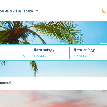
очинок На Пляжі
Дата заїзду
Дата виїзду
×
ангазі