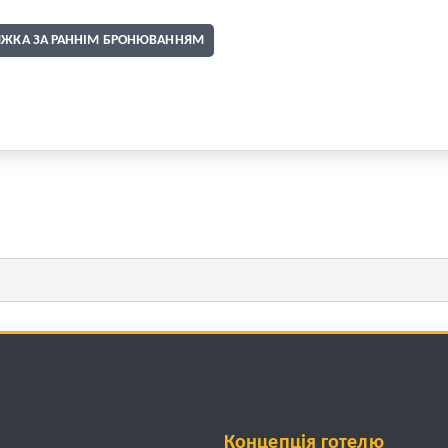
ИЖКА ЗА РАННІМ БРОНЮВАННЯМ
Концепція готелю