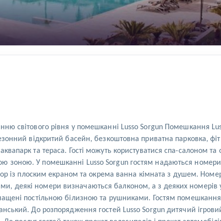
нню світового рівня у помешканні Lusso Sorgun Помешкання Lusso
сезонний відкритий басейн, безкоштовна приватна парковка, фіт
 аквапарк та тераса. Гості можуть користуватися спа-салоном 
ю зоною. У помешканні Lusso Sorgun гостям надаються номери 
евізор із плоским екраном та окрема ванна кімната з душем. Н
и, деякі номери визначаються балконом, а з деяких номерів у
снащені постільною білизною та рушниками. Гостям помешкання 
анський. До розпорядження гостей Lusso Sorgun дитячий ігрови