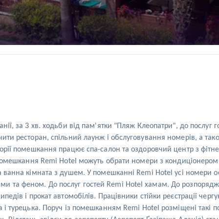
нії, за 3 хв. ходьби від пам'ятки "Пляж Клеопатри", до послуг 
чити ресторан, спільний лаунж і обслуговування номерів, а тако
иторії помешкання працює спа-салон та оздоровчий центр з фіт
і помешкання Remi Hotel можуть обрати номери з кондиціонером
ма ванна кімната з душем. У помешканні Remi Hotel усі номери
и та феном. До послуг гостей Remi Hotel хамам. До розпорядж
ипедів і прокат автомобілів. Працівники стійки реєстрації чер
 і турецька. Поруч із помешканням Remi Hotel розміщені такі по