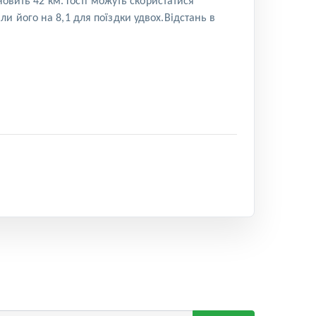
овить 42 км. Гості можуть скористатися
 його на 8,1 для поїздки удвох.Відстань в