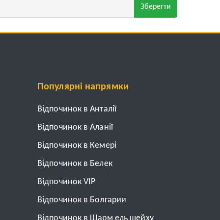
Зберегти
Популярні напрямки
Відпочинок в Анталії
Відпочинок в Аланії
Відпочинок в Кемері
Відпочинок в Белек
Відпочинок VIP
Відпочинок в Болгарии
Відпочинок в Шарм ель шейху