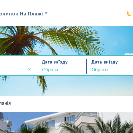
очинок На Пляжі
Дата заїзду
Дата виїзду
×
ланія