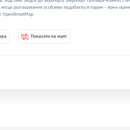
. Відстань звідси до аеропорту (Аеропорт Ґазіпаша-Аланія) стан
місце розташування особливо подобається парам – вони оцінили
© OpenStreetMap
ера
Показати на мапі