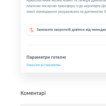
Археологічний музей Аланії та Печера Дамлаташ
платною послугою трансферу з/до аеропорту.Це 
описі помешкання розраховано за допомогою 
Замовити зворотній дзвінок від менедж
Параметри готелю
Показати всі параметри
Коментарі