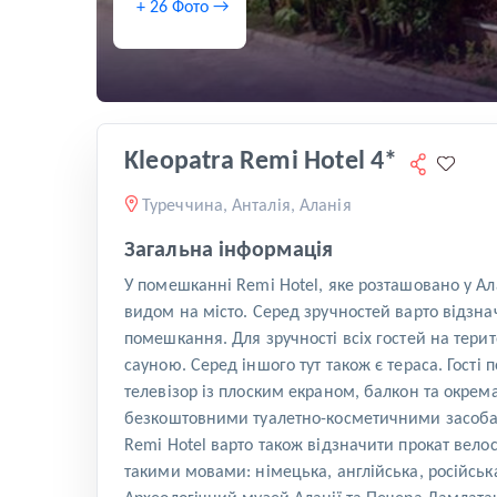
+ 26 Фото →
Kleopatra Remi Hotel 4*
Туреччина, Анталія, Аланія
Загальна інформація
У помешканні Remi Hotel, яке розташовано у Ала
видом на місто. Серед зручностей варто відзна
помешкання. Для зручності всіх гостей на тер
сауною. Серед іншого тут також є тераса. Гост
телевізор із плоским екраном, балкон та окре
безкоштовними туалетно-косметичними засобам
Remi Hotel варто також відзначити прокат велос
такими мовами: німецька, англійська, російська