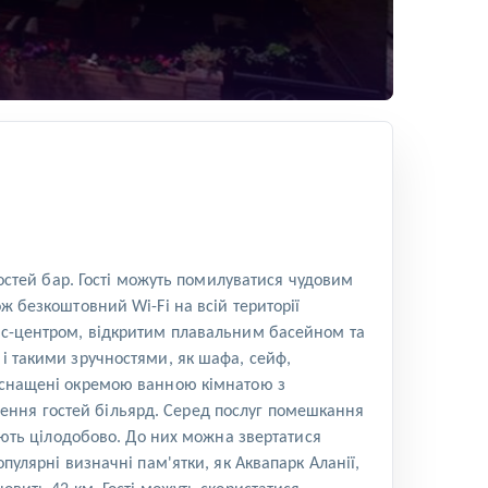
гостей бар. Гості можуть помилуватися чудовим
ж безкоштовний Wi-Fi на всій території
нес-центром, відкритим плавальним басейном та
 і такими зручностями, як шафа, сейф,
 оснащені окремою ванною кімнатою з
ення гостей більярд. Серед послуг помешкання
гують цілодобово. До них можна звертатися
пулярні визначні пам'ятки, як Аквапарк Аланії,