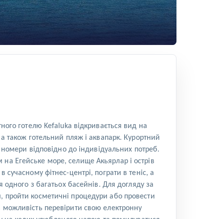
тного готелю Kefaluka відкривається вид на
 а також готельний пляж і аквапарк. Курортний
і номери відповідно до індивідуальних потреб.
 на Егейське море, селище Акьярлар і острів
 сучасному фітнес-центрі, пограти в теніс, а
я одного з багатьох басейнів. Для догляду за
м, пройти косметичні процедури або провести
ь можливість перевірити свою електронну