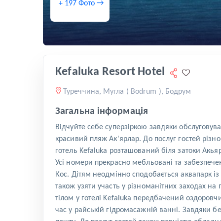
+ 197 Фото →
Kefaluka Resort Hotel
Туреччина, Мугла ( Bodrum ), Бодрум
Загальна інформація
Відчуйте себе суперзіркою завдяки обслуговуван
красивий пляж Ак'ярлар. До послуг гостей різн
готель Kefaluka розташований біля затоки Акьяр
Усі номери прекрасно мебльовані та забезпече
Кос. Дітям неодмінно сподобається аквапарк із 
також узяти участь у різноманітних заходах на 
тілом у готелі Kefaluka передбачений оздоров
час у райській гідромасажній ванні. Завдяки б