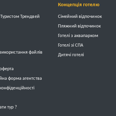
Концепція готелю
з Туристом Трендвей
Cімейний відпочинок
Пляжний відпочинок
Готелі з аквапарком
Готелі зі СПА
 використання файлів
Дитячі готелі
 оферта
ійна форма агентства
конфіденційності
ти тур ?