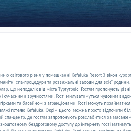
ню світового рівня у помешканні Kefaluka Resort З вікон курор
оманітні спа-процедури та розважальні заходи для всієї родини,
лар, що неподалік від міста Турґутреїс. Гостям пропонують різн
ні сучасними зручностями. Гості милуватимуться чудовим видом
гірками та басейном з атракціонами. Гості можуть позайматися в
пляжі готелю Kefaluka. Окрім цього, можна просто відпочити біл
чий спа-центр, де гостям запропонують розслабитися за масаже
езкоштовному бездротовому доступу до інтернету гості матимут