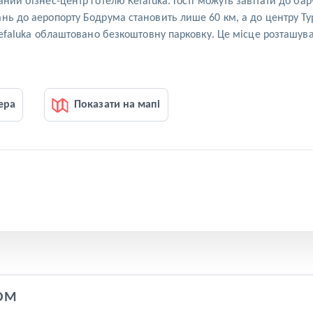
аний бізнес-центр готелю Kefaluka. Гості можуть завітати до б
нь до аеропорту Бодрума становить лише 60 км, а до центру Тур
 Kefaluka облаштовано безкоштовну парковку. Це місце розташу
ера
Показати на мапі
OM