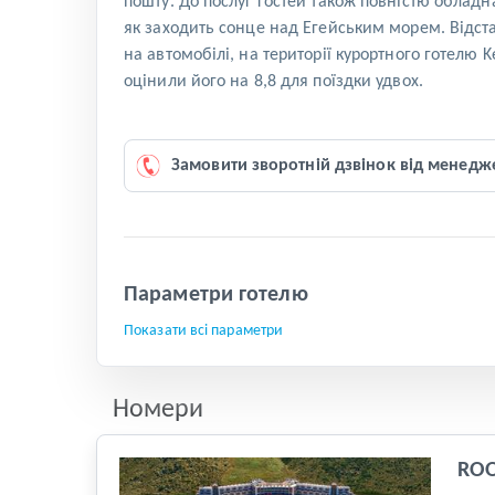
пошту. До послуг гостей також повністю обладн
як заходить сонце над Егейським морем. Відста
на автомобілі, на території курортного готелю
оцінили його на 8,8 для поїздки удвох.
Замовити зворотній дзвінок від менедж
Параметри готелю
Показати всі параметри
Номери
RO