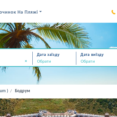
очинок На Пляжі
Дата заїзду
Дата виїзду
×
um )
Бодрум