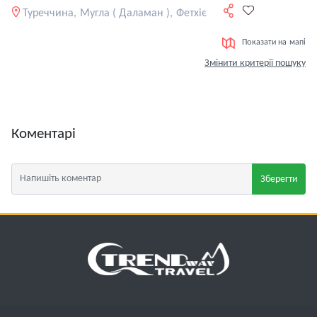
Туреччина, Мугла ( Даламан ), Фетхіє
Показати на мапі
Змінити критерії пошуку
Коментарі
Зберегти