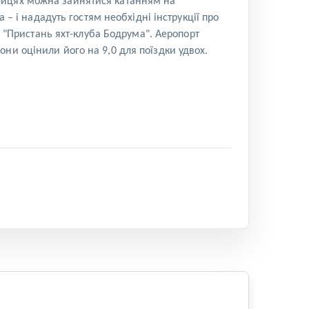
околицях можна зайнятися катанням на
 – і нададуть гостям необхідні інструкції про
и "Пристань яхт-клуба Бодрума". Аеропорт
ни оцінили його на 9,0 для поїздки удвох.