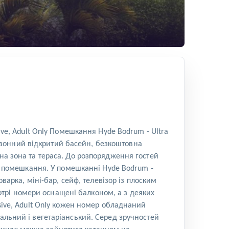
ive, Adult Only Помешкання Hyde Bodrum - Ultra
 сезонний відкритий басейн, безкоштовна
на зона та тераса. До розпорядження гостей
ії помешкання. У помешканні Hyde Bodrum -
варка, міні-бар, сейф, телевізор із плоским
трі номери оснащені балконом, а з деяких
sive, Adult Only кожен номер обладнаний
тальний і вегетаріанський. Серед зручностей