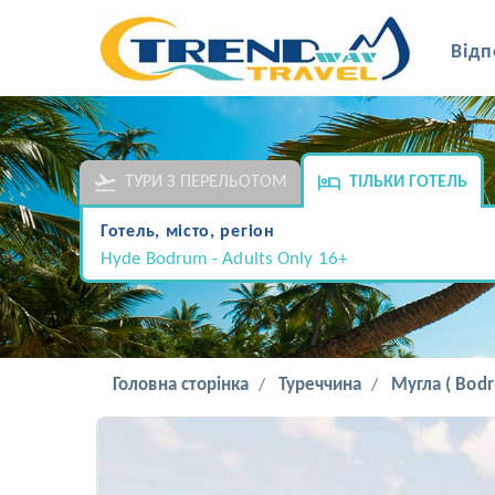
Відп
ТУРИ З ПЕРЕЛЬОТОМ
ТІЛЬКИ ГОТЕЛЬ
Готель, місто, регіон
Hyde Bodrum - Adults Only 16+
Головна сторінка
Туреччина
Мугла ( Bodr