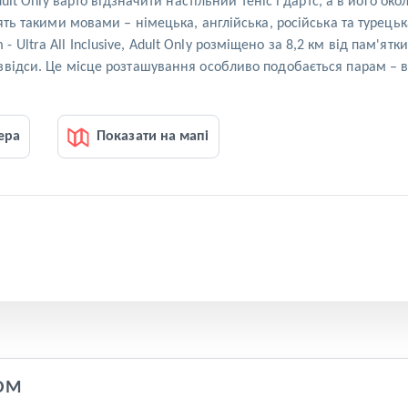
Adult Only варто відзначити настільний теніс і дартс, а в його 
ять такими мовами – німецька, англійська, російська та турецька
ltra All Inclusive, Adult Only розміщено за 8,2 км від пам'ятк
відси. Це місце розташування особливо подобається парам – во
ера
Показати на мапі
OM