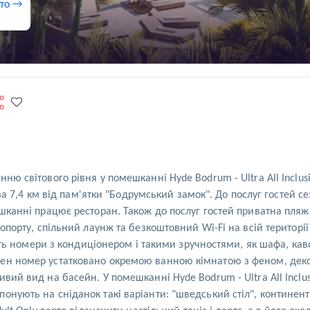
ото →
ню світового рівня у помешканні Hyde Bodrum - Ultra All Inclus
і, за 7,4 км від пам'ятки "Бодрумський замок". До послуг гостей
ешканні працює ресторан. Також до послуг гостей приватна пляж
еропорту, спільний лаунж та безкоштовний Wi-Fi на всій територ
ують номери з кондиціонером і такими зручностями, як шафа, каво
жен номер устатковано окремою ванною кімнатою з феном, деко
ивий вид на басейн. У помешканні Hyde Bodrum - Ultra All Inclu
онують на сніданок такі варіанти: "шведський стіл", континен