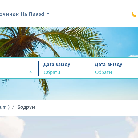
очинок На Пляжі
Дата заїзду
Дата виїзду
×
um )
Бодрум