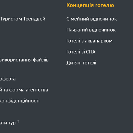
Концепція готелю
з Туристом Трендвей
Cімейний відпочинок
Пляжний відпочинок
Готелі з аквапарком
Готелі зі СПА
 використання файлів
Дитячі готелі
 оферта
ійна форма агентства
конфіденційності
ти тур ?