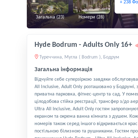
+ 238 Ф
Загальна (23)
Номери (28)
Hyde Bodrum - Adults Only 16+
Туреччина, Мугла ( Bodrum ), Бодрум
Загальна інформація
Відчуйте себе суперзіркою завдяки обслуговуван
All Inclusive, Adult Only розташовано у Бодрум
приватна парковка, фітнес-центр та сад. У пом
цілодобова стійка реєстрації, трансфер з/до а
Ultra All Inclusive, Adult Only гостям запропон
екраном та окрема ванна кімната з душем. Ко
номерів також серед іншого відкривається крас
постільною білизною та рушниками. Гостям проп