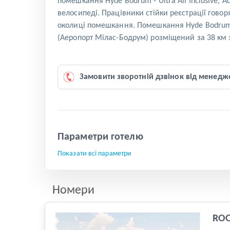
помешкання Hyde Bodrum - Ultra All Inclusive, 
велосипеді. Працівники стійки реєстрації говор
околиці помешкання. Помешкання Hyde Bodrum - U
(Аеропорт Мілас-Бодрум) розміщений за 38 км з
Замовити зворотній дзвінок від менедж
Параметри готелю
Показати всі параметри
Номери
RO