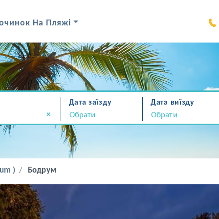
очинок На Пляжі
Дата заїзду
Дата виїзду
×
um )
Бодрум