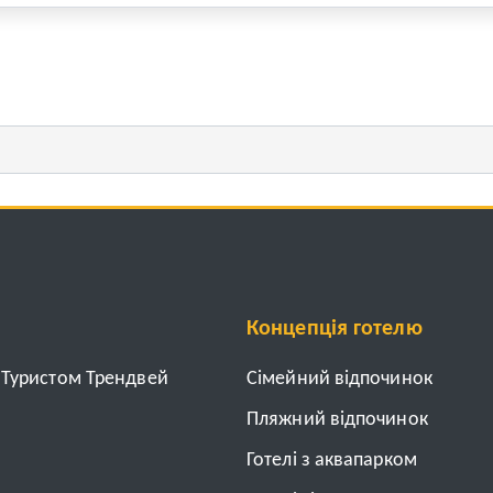
Концепція готелю
з Туристом Трендвей
Cімейний відпочинок
Пляжний відпочинок
Готелі з аквапарком