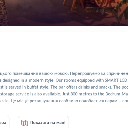
ього помешкання вашою мовою. Перепрошуємо за спричинені не
e designed in a modern style. Our rooms equipped with SMART LCD TV
 is served in buffet style. The bar offers drinks and snacks. The poo
 storage service is also available. Just 800 metres to the Bodrum Ma
e on site. Це місце розташування особливо подобається парам – во
ера
Показати на мапі