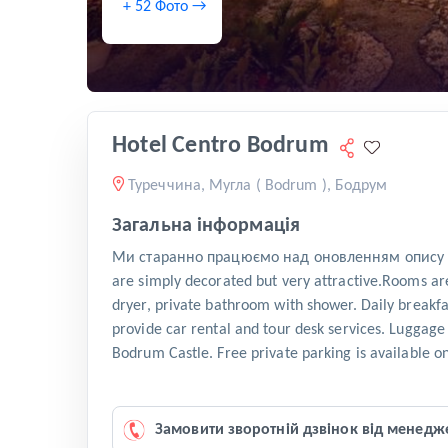
+ 52 Фото →
Hotel Centro Bodrum
Туреччина, Мугла ( Bodrum ), Бодрум
Загальна інформація
Ми старанно працюємо над оновленням опису ц
are simply decorated but very attractive.Rooms ar
dryer, private bathroom with shower. Daily breakfast
provide car rental and tour desk services. Luggage
Bodrum Castle. Free private parking is availabl
Замовити зворотній дзвінок від менедж