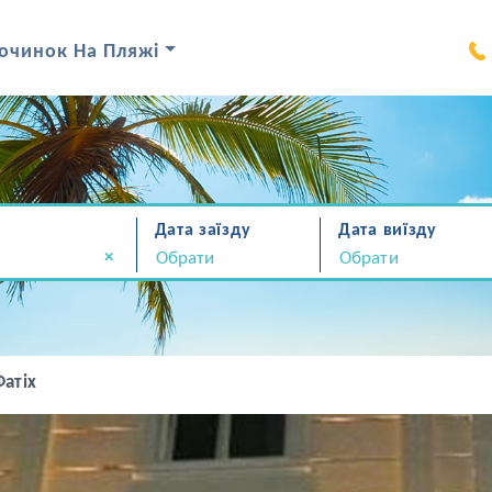
очинок На Пляжі
Дата заїзду
Дата виїзду
×
Фатіх