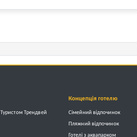
Концепція готелю
з Туристом Трендвей
Cімейний відпочинок
Пляжний відпочинок
Готелі з аквапарком