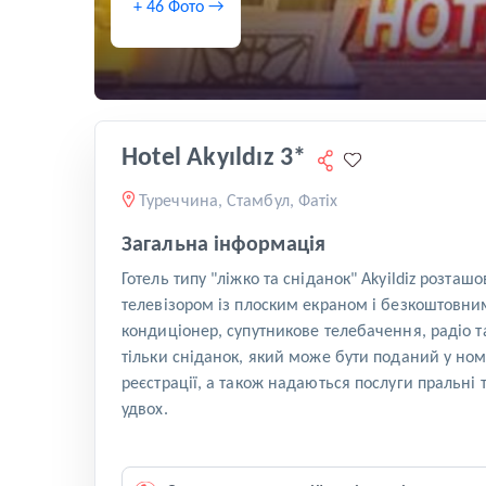
+ 46 Фото →
Hotel Akyıldız 3*
Туреччина, Стамбул, Фатіх
Загальна інформація
Готель типу "ліжко та сніданок" Akyildiz розта
телевізором із плоским екраном і безкоштовним 
кондиціонер, супутникове телебачення, радіо та
тільки сніданок, який може бути поданий у ном
реєстрації, а також надаються послуги пральні
удвох.