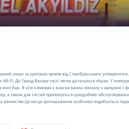
шований лише за декілька кроків від Стамбульського університету
Wi-Fi. До Гранд-базару гості легко дістануться пішки. У номера
 міні-бар. В усіх номерах є власна ванна кімната з капцями і фе
ер, а також для гостей пропонується цілодобове обслуговування
 та хімчистки.Це місце розташування особливо подобається пара