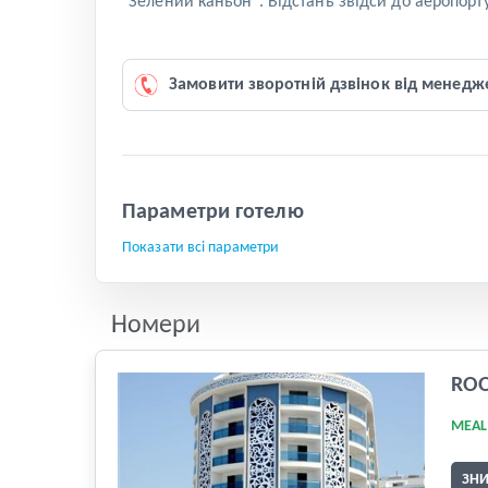
"Зелений каньон". Відстань звідси до аеропорту
Замовити зворотній дзвінок від менедж
Параметри готелю
Показати всі параметри
Номери
RO
MEAL
ЗН