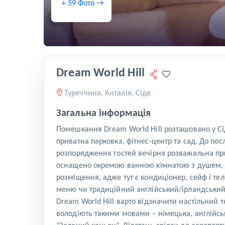
+ 59 Фото →
Dream World Hill
Туреччина, Анталія, Сіде
Загальна інформація
Помешкання Dream World Hill розташовано у Сід
приватна парковка, фітнес-центр та сад. До по
розпорядження гостей вечірня розважальна про
оснащено окремою ванною кімнатою з душем, б
розміщення, адже тут є кондиціонер, сейф і тел
меню чи традиційний англійський/ірландський
Dream World Hill варто відзначити настільний т
володіють такими мовами – німецька, англійськ