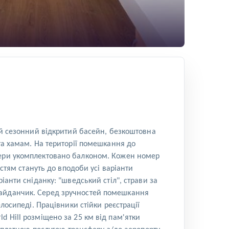
тей сезонний відкритий басейн, безкоштовна
та хамам. На території помешкання до
омери укомплектовано балконом. Кожен номер
ям стануть до вподоби усі варіанти
іанти сніданку: "шведський стіл", страви за
майданчик. Серед зручностей помешкання
лосипеді. Працівники стійки реєстрації
d Hill розміщено за 25 км від пам'ятки