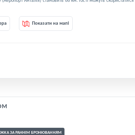
 (Аеропорт Анталія) становить 66 км. Гості можуть скористатис
ера
Показати на мапі
OM
ИЖКА ЗА РАННІМ БРОНЮВАННЯМ