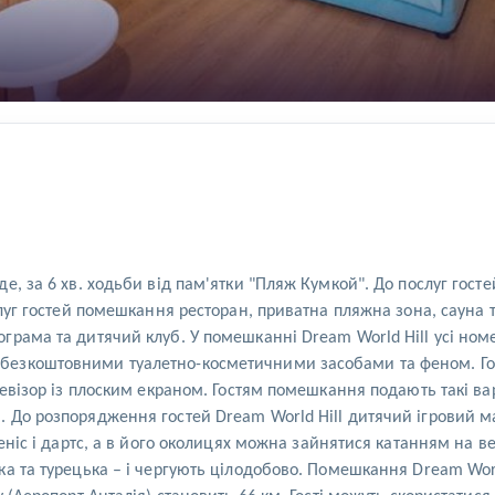
е, за 6 хв. ходьби від пам'ятки "Пляж Кумкой". До послуг гос
слуг гостей помешкання ресторан, приватна пляжна зона, сауна 
грама та дитячий клуб. У помешканні Dream World Hill усі н
езкоштовними туалетно-косметичними засобами та феном. Гост
евізор із плоским екраном. Гостям помешкання подають такі вар
. До розпорядження гостей Dream World Hill дитячий ігровий 
еніс і дартс, а в його околицях можна зайнятися катанням на ве
а та турецька – і чергують цілодобово. Помешкання Dream Worl