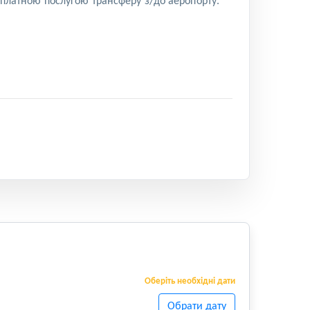
я платною послугою трансферу з/до аеропорту.
Оберіть необхідні дати
Обрати дату