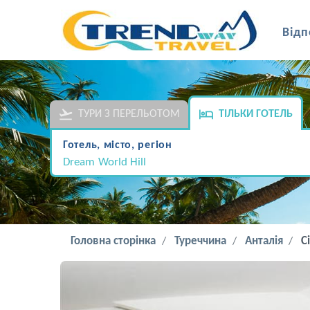
Відп
ТУРИ З ПЕРЕЛЬОТОМ
ТІЛЬКИ ГОТЕЛЬ
Готель, місто, регіон
Dream World Hill
Головна сторінка
Туреччина
Анталія
С