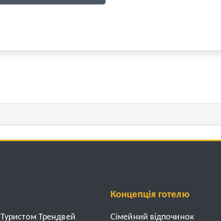
Концепція готелю
з Туристом Трендвей
Cімейний відпочинок