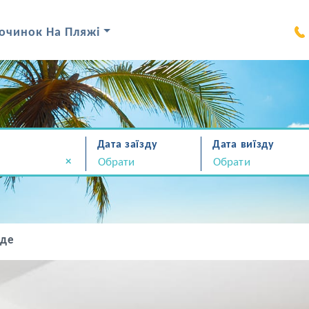
очинок На Пляжі
Дата заїзду
Дата виїзду
×
іде