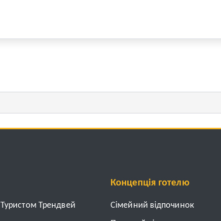
Концепція готелю
з Туристом Трендвей
Cімейний відпочинок