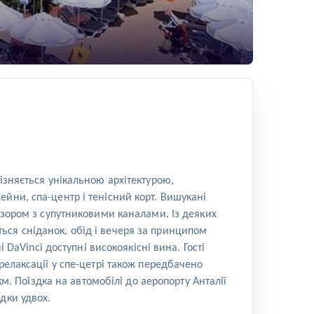
ізняється унікальною архітектурою,
йни, спа-центр і тенісний корт. Вишукані
ізором з супутниковими каналами. Із деяких
ься сніданок, обід і вечеря за принципом
 DaVinci доступні високоякісні вина. Гості
релаксації у спе-цетрі також передбачено
км. Поїздка на автомобілі до аеропорту Анталії
дки удвох.