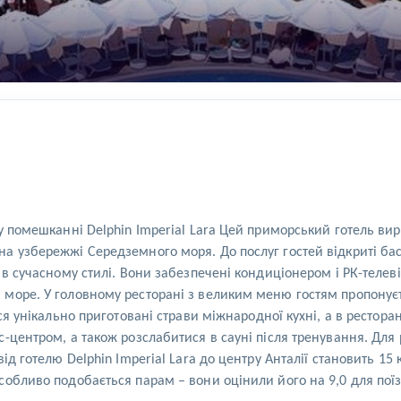
у помешканні Delphin Imperial Lara Цей приморський готель вир
 узбережжі Середземного моря. До послуг гостей відкриті басе
 в сучасному стилі. Вони забезпечені кондиціонером і РК-телев
море. У головному ресторані з великим меню гостям пропонуєт
я унікально приготовані страви міжнародної кухні, а в ресторані
-центром, а також розслабитися в сауні після тренування. Для 
д готелю Delphin Imperial Lara до центру Анталії становить 15 
обливо подобається парам – вони оцінили його на 9,0 для поїз