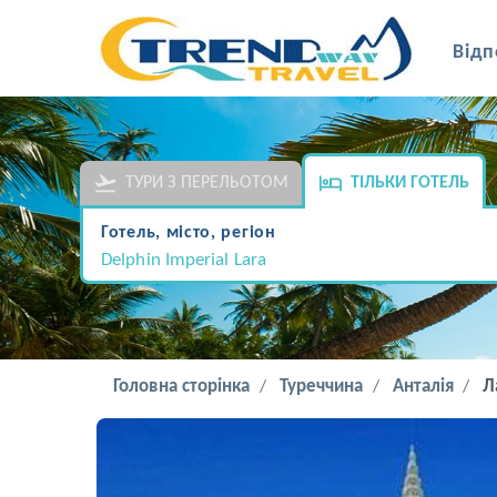
Відп
ТУРИ З ПЕРЕЛЬОТОМ
ТІЛЬКИ ГОТЕЛЬ
Готель, місто, регіон
Delphin Imperial Lara
Головна сторінка
Туреччина
Анталія
Л