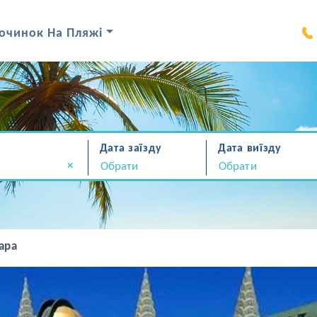
очинок На Пляжі
Дата заїзду
Дата виїзду
×
ара