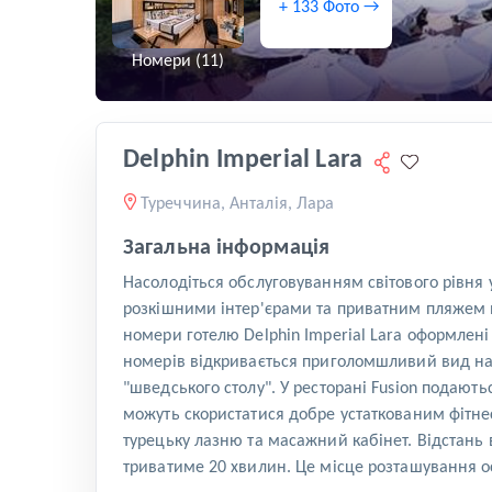
+ 133 Фото →
Номери (11)
Delphin Imperial Lara
Туреччина, Анталія, Лара
Загальна інформація
Насолодіться обслуговуванням світового рівня 
розкішними інтер'єрами та приватним пляжем на
номери готелю Delphin Imperial Lara оформлені
номерів відкривається приголомшливий вид на 
"шведського столу". У ресторані Fusion подаютьс
можуть скористатися добре устаткованим фітнес
турецьку лазню та масажний кабінет. Відстань ві
триватиме 20 хвилин. Це місце розташування ос