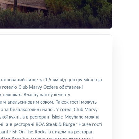
ташований лише за 1,5 км від центру містечка
о готелю Club Marvy Ozdere обставлені
в пляшках. Власну ванну кімнату
жим апельсиновим соком. Також гості можуть
о та безалкогольні напої. У готелі Club Marvy
ої кухні, а в ресторані İskele Meyhane можна
і, а в ресторані BOA Steak & Burger House гості
рані Fish On The Rocks із видом на ресторан