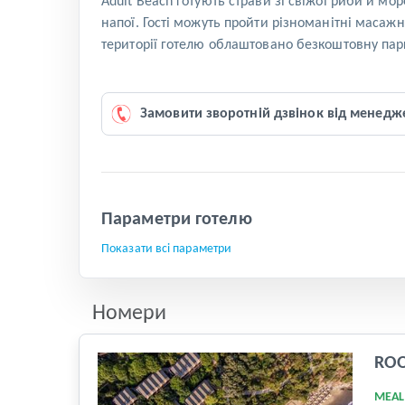
Adult Beach готують страви зі свіжої риби й мо
напої. Гості можуть пройти різноманітні масажн
території готелю облаштовано безкоштовну парк
Замовити зворотній дзвінок від менедж
Параметри готелю
Показати всі параметри
Номери
RO
MEAL