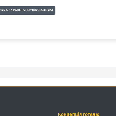
ИЖКА ЗА РАННІМ БРОНЮВАННЯМ
Концепція готелю