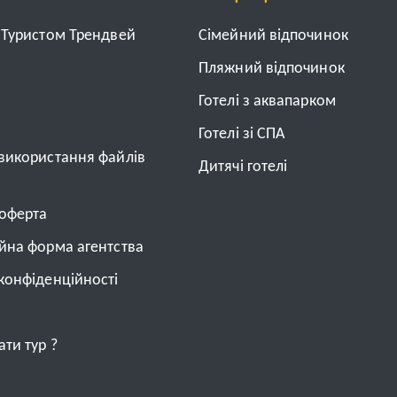
з Туристом Трендвей
Cімейний відпочинок
Пляжний відпочинок
Готелі з аквапарком
Готелі зі СПА
 використання файлів
Дитячі готелі
 оферта
ійна форма агентства
конфіденційності
ти тур ?