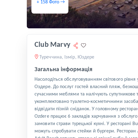
+ 158 Фото →
Club Marvy
Туреччина, Ізмір, Юздере
Загальна інформація
Насолодіться обслуговуванням світового рівня
Оздере. До послуг гостей власний пляж, безкошт
сучасними меблями та налічують супутникове те
укомплектовано туалетно-косметичними засобам
відвідати пізній сніданок. У головному ресторан
Ozdere працює 6 закладів харчування з обслуго
замовити страви турецької кухні. У ресторані Buo
можуть спробувати стейки й бургери. Ресторан Ad