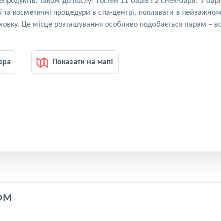
репродуктів. Також до послуг гостей 11 барів і 2 снек-бари. У б
і та косметичні процедури в спа-центрі, поплавати в пейзажном
овку. Це місце розташування особливо подобається парам – вон
ера
Показати на мапі
OM