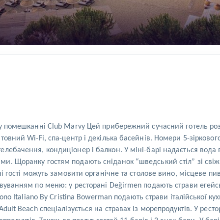
 у помешканні Club Marvy Цей прибережний сучасний готель роз
овний Wi-Fi, спа-центр і декілька басейнів. Номери 5-зірковог
лебачення, кондиціонер і балкон. У міні-барі надається вода 
и. Щоранку гостям подають сніданок “шведський стіл” зі сві
і гості можуть замовити органічне та столове вино, місцеве пив
вуванням по меню: у ресторані Değirmen подають страви егейськ
no Italiano By Cristina Bowerman подають страви італійської кухн
ult Beach спеціалізується на стравах із морепродуктів. У ресто