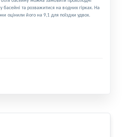
арі біля басейну можна замовити прохолодні
у басейні та розважитися на водних гірках. На
и оцінили його на 9,1 для поїздки удвох.