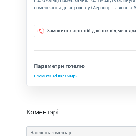
про околиці помешкання. Гості можуть оглянути п
помешкання до аеропорту (Аеропорт Ґазіпаша-Ал
Замовити зворотній дзвінок від менедж
Параметри готелю
Показати всі параметри
Коментарі