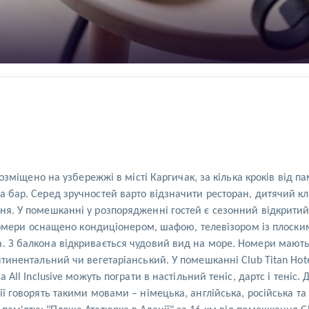
 розміщено на узбережжі в місті Каргичак, за кілька кроків від п
 бар. Серед зручностей варто відзначити ресторан, дитячий клуб
ня. У помешканні у розпорядженні гостей є сезонний відкритий 
ve номери оснащено кондиціонером, шафою, телевізором із плос
а. З балкона відкривається чудовий вид на море. Номери мают
нтинентальний чи вегетаріанський. У помешканні Club Titan Hotel
 All Inclusive можуть пограти в настільний теніс, дартс і теніс.
ії говорять такими мовами – німецька, англійська, російська та