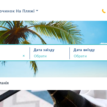
очинок На Пляжі
Дата заїзду
Дата виїзду
×
ланія