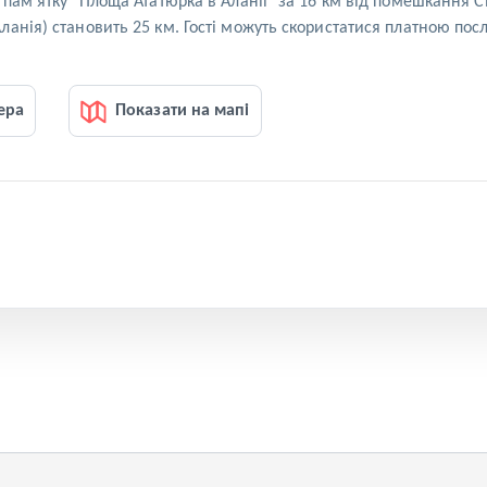
ам'ятку "Площа Ататюрка в Аланії" за 16 км від помешкання Club T
анія) становить 25 км. Гості можуть скористатися платною пос
ера
Показати на мапі