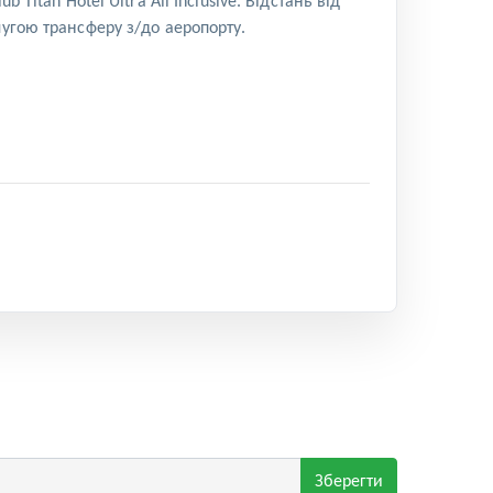
itan Hotel Ultra All Inclusive. Відстань від
лугою трансферу з/до аеропорту.
Зберегти