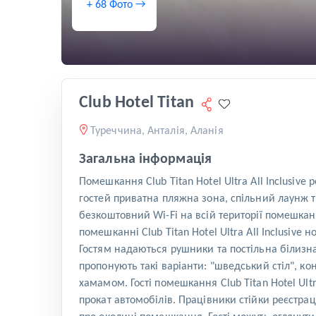
+ 68 Фото →
Club Hotel Titan
Туреччина, Анталія, Аланія
Загальна інформація
Помешкання Club Titan Hotel Ultra All Inclusive
гостей приватна пляжна зона, спільний лаунж та
безкоштовний Wi-Fi на всій території помешкан
помешканні Club Titan Hotel Ultra All Inclusi
Гостям надаються рушники та постільна білизн
пропонують такі варіанти: "шведський стіл", ко
хамамом. Гості помешкання Club Titan Hotel Ultra
прокат автомобілів. Працівники стійки реєстрац