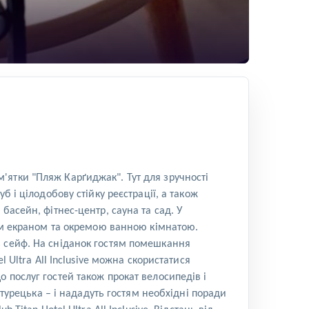
ам'ятки "Пляж Карґиджак". Тут для зручності
 і цілодобову стійку реєстрації, а також
басейн, фітнес-центр, сауна тa сад. У
ким екраном та окремою ванною кімнатою.
ь сейф. На сніданок гостям помешкання
 Ultra All Inclusive можна скористатися
 До послуг гостей також прокат велосипедів і
 турецька – і нададуть гостям необхідні поради