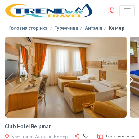
Головна сторінка
Туреччина
Анталія
Кемер
Club Hotel Belpınar
Туреччина, Анталія, Кемер
Показати на мапі