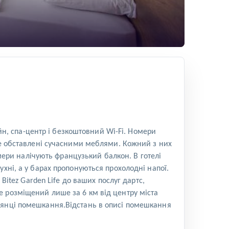
ейн, спа-центр і безкоштовний Wi-Fi. Номери
fe обставлені сучасними меблями. Кожний з них
ри налічують французький балкон. В готелі
хні, а у барах пропонуються прохолодні напої.
Bitez Garden Life до ваших послуг дартс,
ife розміщений лише за 6 км від центру міста
оянці помешкання.Відстань в описі помешкання