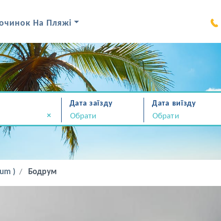
очинок На Пляжі
Дата заїзду
Дата виїзду
×
um )
Бодрум