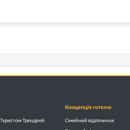
Концепція готелю
з Туристом Трендвей
Cімейний відпочинок