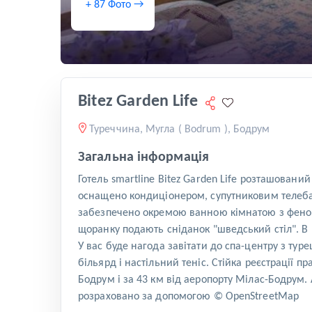
+ 87 Фото →
Bitez Garden Life
Туреччина, Мугла ( Bodrum ), Бодрум
Загальна інформація
Готель smartline Bitez Garden Life розташовани
оснащено кондиціонером, супутниковим телебаче
забезпечено окремою ванною кімнатою з феном
щоранку подають сніданок "шведський стіл". В 
У вас буде нагода завітати до спа-центру з тур
більярд і настільний теніс. Стійка реєстрації п
Бодрум і за 43 км від аеропорту Мілас-Бодрум
розраховано за допомогою © OpenStreetMap