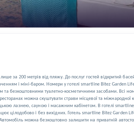
й лише за 200 метрів від пляжу. До послуг гостей відкритий бас
нням і міні-баром. Номери у готелі smartline Bitez Garden Li
 та безкоштовними туалетно-косметичними засобами. Всі номе
ресторанах можна скуштувати страви місцевої та міжнародної ку
ецькою лазнею, сауною і масажним кабінетом. В готелі smartline 
рацює цілодобово і без вихідних. Готель smartline Bitez Garden L
. Автомобіль можна безкоштовно залишити на приватній автост