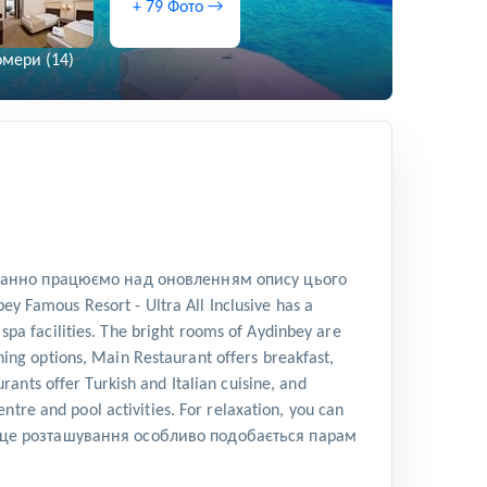
+ 79 Фото →
мери (14)
старанно працюємо над оновленням опису цього
Famous Resort - Ultra All Inclusive has a
spa facilities. The bright rooms of Aydinbey are
ning options, Main Restaurant offers breakfast,
urants offer Turkish and Italian cuisine, and
centre and pool activities. For relaxation, you can
Це місце розташування особливо подобається парам