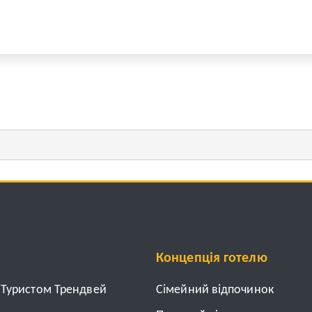
Концепція готелю
з Туристом Трендвей
Cімейний відпочинок