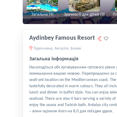
Загальна (9)
Зручності для дітей (3)
Пл
Aydinbey Famous Resort
Туреччина, Анталія, Белек
Загальна інформація
Насолодіться обслуговуванням світового рівня 
помешкання вашою мовою. Перепрошуємо за спричин
seafront location on the Mediterranean coast. The p
tastefully decorated in warm colours. They all incl
lunch and dinner in buffet style. You can enjoy sele
seafood. There are also 4 bars serving a variety of a
enjoy the sauna and Turkish bath. Antalya city c
– вони оцінили його на 8,0 для поїздки удвох.