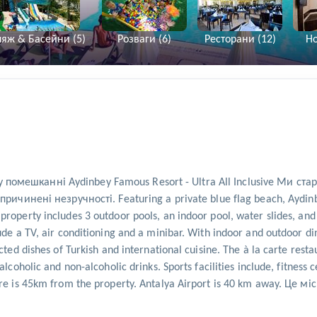
яж & Басейни (5)
Розваги (6)
Ресторани (12)
Но
у помешканні Aydinbey Famous Resort - Ultra All Inclusive Ми 
ені незручності. Featuring a private blue flag beach, Aydinbey 
roperty includes 3 outdoor pools, an indoor pool, water slides, and 
ude a TV, air conditioning and a minibar. With indoor and outdoor di
cted dishes of Turkish and international cuisine. The à la carte resta
lcoholic and non-alcoholic drinks. Sports facilities include, fitness 
entre is 45km from the property. Antalya Airport is 40 km away. 