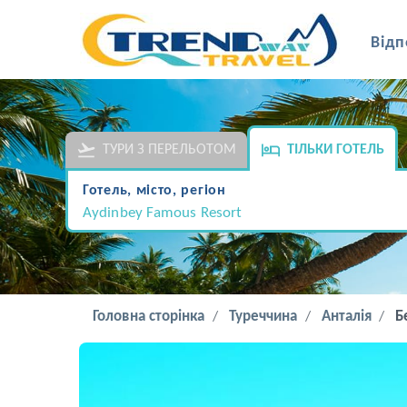
Відп
ТУРИ З ПЕРЕЛЬОТОМ
ТІЛЬКИ ГОТЕЛЬ
Готель, місто, регіон
Aydinbey Famous Resort
Головна сторінка
Туреччина
Анталія
Б