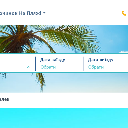
очинок На Пляжі
Дата заїзду
Дата виїзду
×
елек