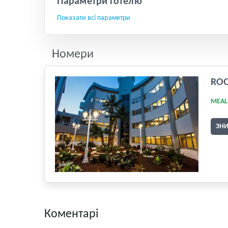
Параметри готелю
Показати всі параметри
Номери
RO
MEAL
ЗН
Коментарі