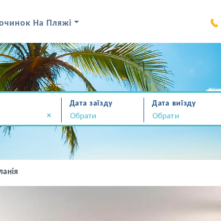
очинок На Пляжі
Дата заїзду
Дата виїзду
×
ланія