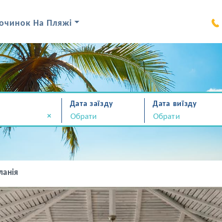
очинок На Пляжі
Дата заїзду
Дата виїзду
×
ланія