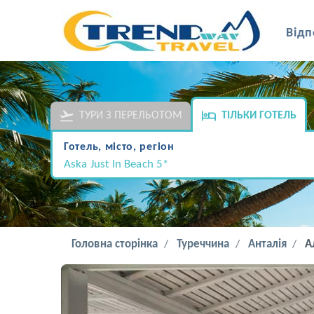
Відп
ТУРИ З ПЕРЕЛЬОТОМ
ТІЛЬКИ ГОТЕЛЬ
Готель, місто, регіон
Aska Just In Beach 5*
Головна сторінка
Туреччина
Анталія
А