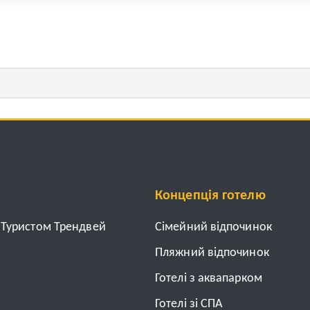
Концепція готелю
з Туристом Трендвей
Cімейний відпочинок
Пляжний відпочинок
Готелі з аквапарком
Готелі зі СПА