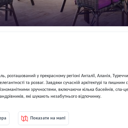
отель, розташований у прекрасному регіоні Анталії, Аланія, Туре
легантності та розваг. Завдяки сучасній архітектурі та пишним 
різноманітними зручностями, включаючи кілька басейнів, спа-це
мандрівників, які шукають незабутнього відпочинку.
ера
Показати на мапі