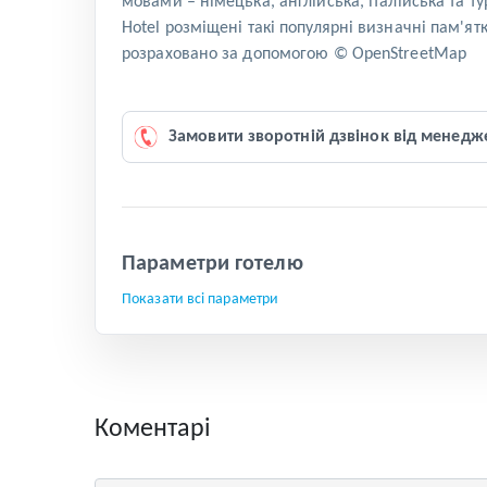
мовами – німецька, англійська, італійська та т
Hotel розміщені такі популярні визначні пам'ятк
розраховано за допомогою © OpenStreetMap
Замовити зворотній дзвінок від менедж
Параметри готелю
Показати всі параметри
Коментарі