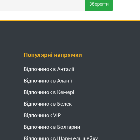
Зберегти
Популярні напрямки
Відпочинок в Анталії
Відпочинок в Аланії
Відпочинок в Кемері
Відпочинок в Белек
Відпочинок VIP
Відпочинок в Болгарии
Відпочинок в Шарм ель шейху