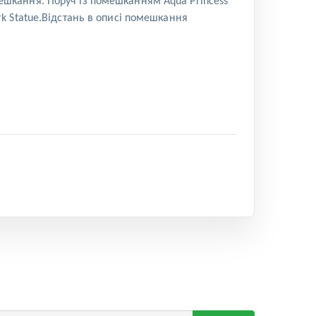
омешкання. Поруч із помешканням Aqua Princess
urk Statue.Відстань в описі помешкання