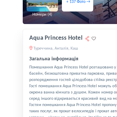
+ 137 Фото →
Номери (4)
Aqua Princess Hotel
Туреччина, Анталія, Каш
Загальна інформація
Помешкання Aqua Princess Hotel розташовано у 
басейн, безкоштовна приватна парковка, приват
розпорядження гостей цілодобова стійка реєстр
Гості помешкання Aqua Princess Hotel можуть о
окрема ванна кімната з душем. Кожен номер о
серед іншого відкривається красивий вид на м
Гостям помешкання Aqua Princess Hotel пропоную
таких послуг, як прокат велосипедів і прокат а