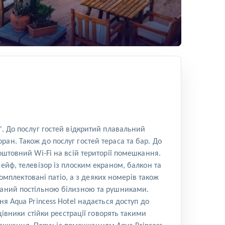
". До послуг гостей відкритий плавальний
ан. Також до послуг гостей тераса та бар. До
оштовний Wi-Fi на всій території помешкання.
ейф, телевізор із плоским екраном, балкон та
плектовані патіо, а з деяких номерів також
ований постільною білизною та рушниками.
я Aqua Princess Hotel надається доступ до
цівники стійки реєстрації говорять такими