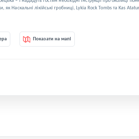
урецька – і нададуть гостям необхідні інструкції про околиці п
и, як Наскальні лікійські гробниці, Lykia Rock Tombs та Kas Atat
ера
Показати на мапі