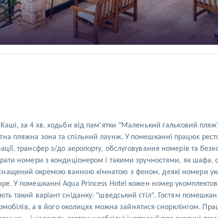
Каші, за 4 хв. ходьби від пам'ятки "Маленький гальковий пляж
на пляжна зона та спільний лаунж. У помешканні працює рестор
ації, трансфер з/до аеропорту, обслуговування номерів та безк
брати номери з кондиціонером і такими зручностями, як шафа, с
снащений окремою ванною кімнатою з феном, деякі номери уком
оре. У помешканні Aqua Princess Hotel кожен номер укомплект
ть такий варіант сніданку: "шведський стіл". Гостям помешканн
втомобілів, а в його околицях можна зайнятися снорклінгом. Пра