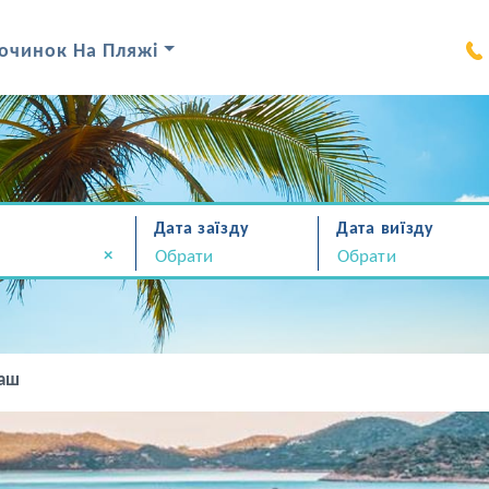
очинок На Пляжі
Дата заїзду
Дата виїзду
×
аш