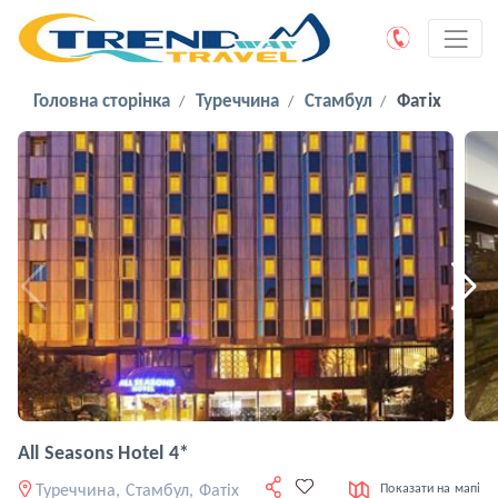
Головна сторінка
Туреччина
Стамбул
Фатіх
All Seasons Hotel 4*
Туреччина, Стамбул, Фатіх
Показати на мапі