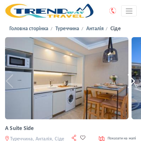
Головна сторінка
Туреччина
Анталія
Сіде
A Suite Side
Туреччина, Анталія, Сіде
Показати на мапі